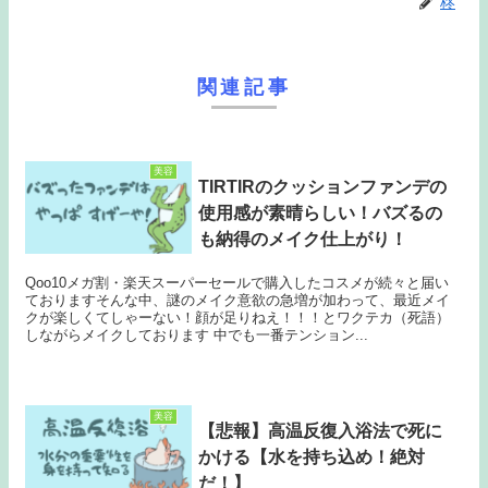
柊
関連記事
美容
TIRTIRのクッションファンデの
使用感が素晴らしい！バズるの
も納得のメイク仕上がり！
Qoo10メガ割・楽天スーパーセールで購入したコスメが続々と届い
ておりますそんな中、謎のメイク意欲の急増が加わって、最近メイ
クが楽しくてしゃーない！顔が足りねえ！！！とワクテカ（死語）
しながらメイクしております 中でも一番テンション...
美容
【悲報】高温反復入浴法で死に
かける【水を持ち込め！絶対
だ！】