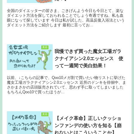
全国のダイエッターの皆さま、ごきげんよう今日も今日とて、楽な
ダイエット方法を探しておられることでしょう奇遇ですね、私も血
眼になって探しています 今日は私が試した、高温反復入浴法という
ダイエット方法をご紹介します 最初に言ってお...
美容
我慢できず買った魔女工場ガラ
クナイアシン2.0エッセンス 使
って一週間で美白効果！
以前、↓こちらの記事で、Qoo10メガ割で買いたい物リストに挙げた
魔女工場ガラクナイアシン2.0エッセンス 近所のドンキを徘徊中、ま
さかまさかの店頭販売されていて、思わず手に取ってしまいました
もちろんQoo10で買ったほうが...
美容
【メイク革命】正しいクッショ
ンファンデの使い方を知る【崩
れないとはこういうことか】