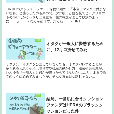
TIRTIRのクッションファンデを使い始め、「本当にマスクに付かな
いなあ」と感心したのも束の間。夕方頃ふと鏡を見てビックリ目の
下の小じわがくっきりと目立ち、額の乾燥がまるで砂漠のよう
に…… え……？なんか崩れ方、汚くね……？TIRT...
美容
オタクが一般人に擬態するため
に、12キロ痩せてみた
オタクは、オタクを公言していなくても、オタクバレすることが
多々あると思うそれは喋り方や視線の動かし方、服装や美意識が、
いわゆる『一般人』と何かが違うからではないか ……と、まるで論
文のように始めてみましたが、そんな真面目な話じゃない...
美容
結局、一番肌に合うクッション
ファンデはHERAのブラックク
ッションだった件