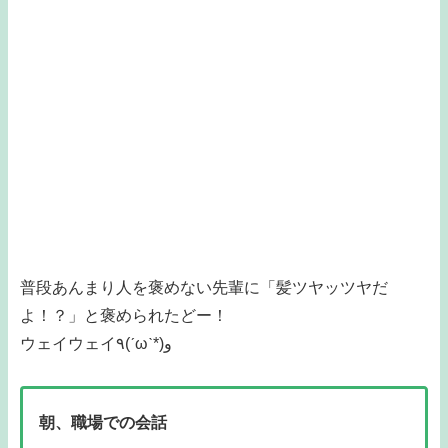
普段あんまり人を褒めない先輩に「髪ツヤッツヤだ
よ！？」と褒められたどー！
ウェイウェイ٩(ˊωˋ*)و
朝、職場での会話