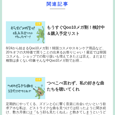
関連記事
日常
もうすぐQoo10メガ割！検討中
＆購入予定リスト
8/24から始まるQoo10メガ割！韓国コスメやスキンケア用品など、
20％オフの大特価で買うことの出来るお祭りじゃい！最近では韓国
コスメも、ショップでの取り扱いも増えてきたとは言え、まだまだ
種類は多くない印象そんな中Qoo10メガ割でお得...
日常
つべこべ言わず、私の好きな曲
たちを聴いてくれ
定期的にやってくる、ズドンと心に響く音楽に出会いたいという欲
求アホな私は、どストライクな曲を見つけては狂ったように聞き続
け、数カ月後には『もう顔も見たくねえ』と飽きてしまうというど