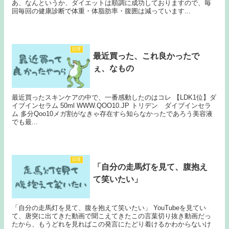
あ、なんというか、ダイエットは順調に成功しておりますので、毎
回毎回の健康診断で体重・体脂肪率・腹囲は減っています...
日常
最近買った、これ良かったで
ぇ、なもの
最近買ったスキンケアの中で、一番感動したのはコレ 【LDK1位】ダ
イブインセラム 50ml WWW.QOO10.JP トリデン ダイブインセラ
ム 多分Qoo10メガ割がなきゃ存在すら知らなかったであろう美容液
でも最...
日常
「自分の走馬灯を見て、腹抱え
て笑いたい」
「自分の走馬灯を見て、腹を抱えて笑いたい」 YouTubeを見てい
て、唐突に出てきた動画で聞こえてきたこの言葉切り抜き動画だっ
たから、もうどれを見ればこの発言にたどり着けるかわからないけ