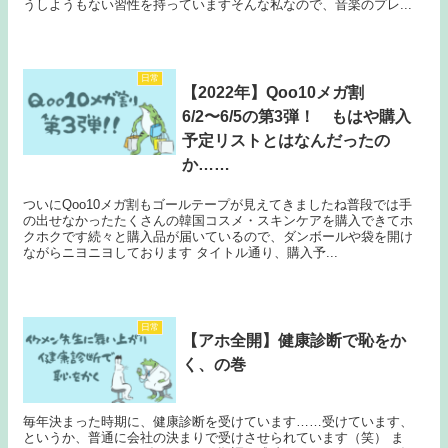
うしようもない習性を持っていますそんな私なので、音楽のプレ...
日常
【2022年】Qoo10メガ割
6/2〜6/5の第3弾！ もはや購入
予定リストとはなんだったの
か……
ついにQoo10メガ割もゴールテープが見えてきましたね普段では手
の出せなかったたくさんの韓国コスメ・スキンケアを購入できてホ
クホクです続々と購入品が届いているので、ダンボールや袋を開け
ながらニヨニヨしております タイトル通り、購入予...
日常
【アホ全開】健康診断で恥をか
く、の巻
毎年決まった時期に、健康診断を受けています……受けています、
というか、普通に会社の決まりで受けさせられています（笑） ま